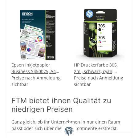
Epson Inkjetpapier
HP Druckerfarbe 305,
Business S450075, A4
2ml, schwarz, cyan,
80g weiß matt beidseitig
Preise nach Anmeldung
magenta, gelb
Preise nach Anmeldung
bedruckbar 500 Blatt
sichtbar
sichtbar
FTM bietet ihnen Qualität zu
niedrigen Preisen
Ganz gleich, ob Ihr Unternehmen in nur einen Raum
passt oder sich über mehrere Kontinente erstreckt,
FTM bietet die Imaging-Lösungen, Technologien und