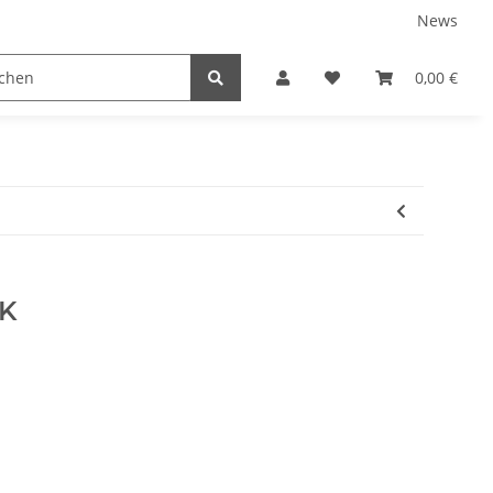
News
0,00 €
0K