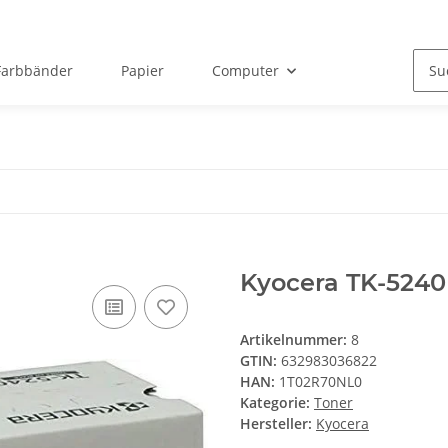
Farbbänder
Papier
Computer
Kyocera TK-524
Artikelnummer:
8
GTIN:
632983036822
HAN:
1T02R70NL0
Kategorie:
Toner
Hersteller:
Kyocera